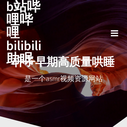
b站哔
跳
至
哩哔
内
容
哩
bilibili
助眠
轩子早期高质量哄睡
是一个asmr视频资源网站