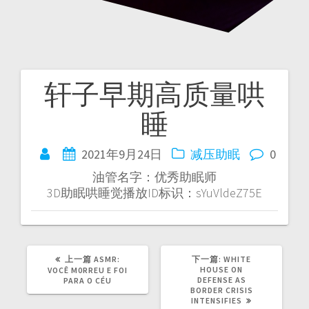
轩子早期高质量哄
文
睡
章
导
2021年9月24日
减压助眠
0
油管名字：优秀助眠师
航
3D助眠哄睡觉播放ID标识：sYuVldeZ75E
上
下
上一篇
ASMR:
下一篇:
WHITE
篇
篇
HOUSE ON
VOCÊ M0RREU E FOI
文
文
DEFENSE AS
PARA O CÉU
章：
章：
BORDER CRISIS
INTENSIFIES