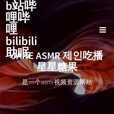
b站哔
跳
至
哩哔
内
容
哩
bilibili
助眠
JANE ASMR 제인吃播
星星糖果
是一个asmr视频资源网站