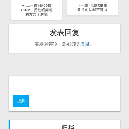
上
下
上一篇
MADDIE
下一篇:
N.E吃播生
篇
篇
鱼片的助眠声音
ASMR，用助眠问答
文
文
的方式了解我
章：
章：
发表回复
要发表评论，您必须先
登录
。
搜
索：
归档