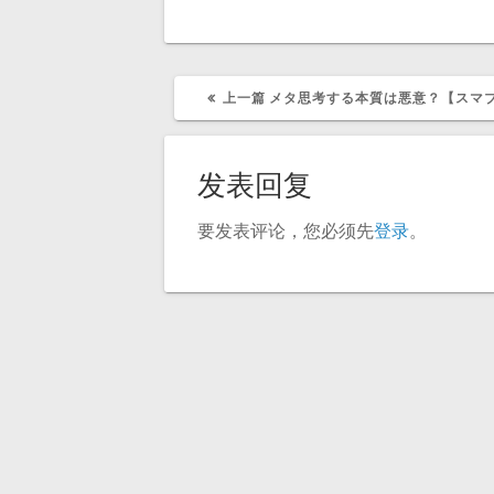
上
上一篇
メタ思考する本質は悪意？【スマブ
篇
文
章：
发表回复
要发表评论，您必须先
登录
。