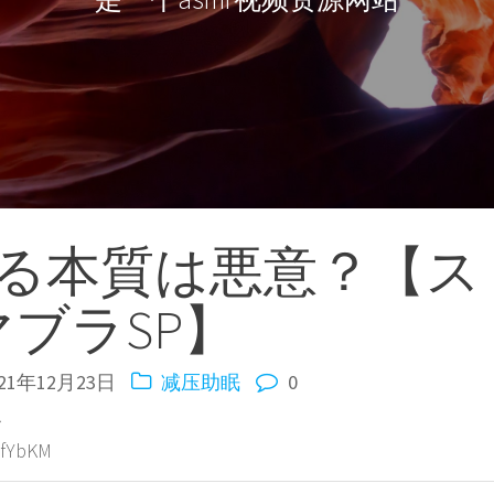
る本質は悪意？【ス
マブラSP】
021年12月23日
减压助眠
0
ル
YbKM