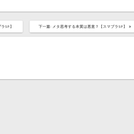
下
ラSP】
下一篇:
メタ思考する本質は悪意？【スマブラSP】
篇
文
章：