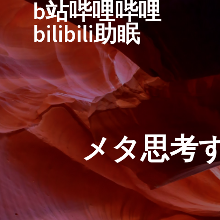
b站哔哩哔哩
跳
至
bilibili助眠
内
容
メタ思考