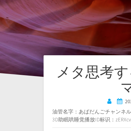
文
メタ思考す
章
导
2
油管名字：あばだんごチャンネ
航
3D助眠哄睡觉播放ID标识：zERXcvf