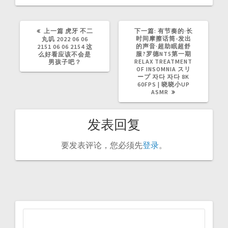
上
下
上一篇
虎牙 不二
下一篇:
有节奏的·长
篇
篇
时间摩擦话筒-发出
丸叽 2022 06 06
文
文
的声音·超助眠超舒
2151 06 06 2154 这
章：
章：
服?罗德NT5第一期
么好看应该不会是
RELAX TREATMENT
男孩子吧？
OF INSOMNIA スリ
ープ 자다 자다 8K
60FPS | 晓晓小UP
ASMR
发表回复
要发表评论，您必须先
登录
。
搜
索：