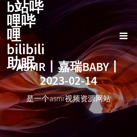
b站哔
跳
至
哩哔
内
容
哩
bilibili
助眠
ASMR丨嘉瑞BABY丨
2023-02-14
是一个asmr视频资源网站