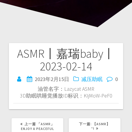
ASMR丨嘉瑞baby丨
文
2023-02-14
章
导
2023年2月15日
减压助眠
0
油管名字：Lazycat ASMR
航
3D助眠哄睡觉播放ID标识：KIjMoW-PeF0
上
下
上一篇
「ASMR」
下一篇:
【ASMR】
篇
篇
“I
ENJOY A PEACEFUL