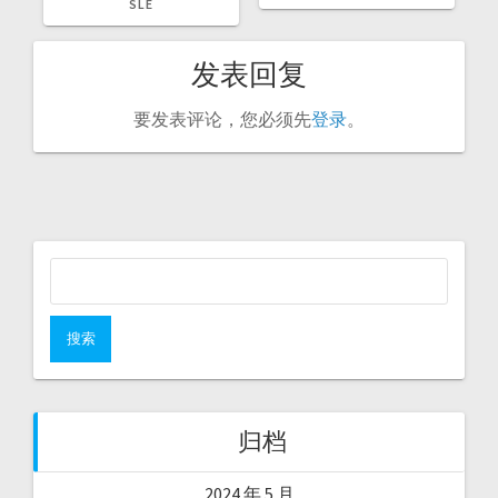
文
文
SLE
章：
章：
发表回复
要发表评论，您必须先
登录
。
搜
索：
归档
2024 年 5 月