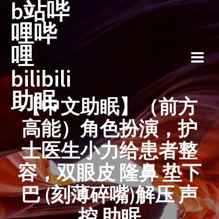
b站哔
跳
至
哩哔
内
容
哩
bilibili
助眠
【中文助眠】（前方
高能）角色扮演，护
士医生小力给患者整
容，双眼皮 隆鼻 垫下
巴 (刻薄碎嘴)解压 声
控 助眠