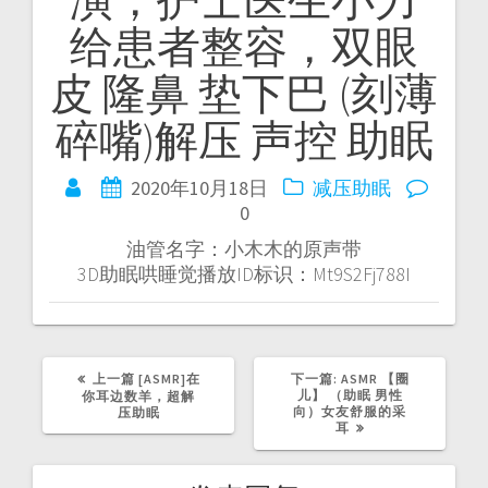
导
给患者整容，双眼
航
皮 隆鼻 垫下巴 (刻薄
碎嘴)解压 声控 助眠
2020年10月18日
减压助眠
0
油管名字：小木木的原声带
3D助眠哄睡觉播放ID标识：Mt9S2Fj788I
上
下
上一篇
[ASMR]在
下一篇:
ASMR 【圈
篇
篇
儿】 （助眠 男性
你耳边数羊，超解
文
文
向）女友舒服的采
压助眠
章：
章：
耳