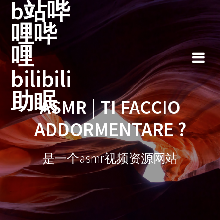
b站哔
跳
至
哩哔
内
容
哩
bilibili
助眠
ASMR | TI FACCIO
ADDORMENTARE ?
是一个asmr视频资源网站